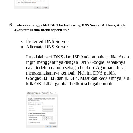
Lalu sekarang pilih USE The Following DNS Server Address, Anda
akan temui dua menu seperti ini:
Preferred DNS Server
Alternate DNS Server
Itu adalah seri DNS dari ISP Anda gunakan. Jika Anda
ingin menggantinya dengan DNS Google, sebaiknya
catat terlebih dahulu sebagai backup. Agar nanti bisa
menggunakannya kembali. Nah ini DNS publik
Google: 8.8.8.8 dan 8.8.4.4. Masukan kedalamnya lalu
klik OK. Lihat gambar berikut sebagai contoh.