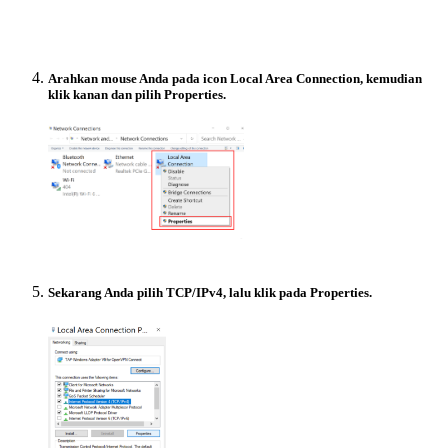
Arahkan mouse Anda pada icon Local Area Connection, kemudian
klik kanan dan pilih Properties.
Sekarang Anda pilih TCP/IPv4, lalu klik pada Properties.