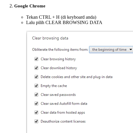
Google Chrome
Tekan CTRL + H (di keyboard anda)
Lalu pilih CLEAR BROWSING DATA