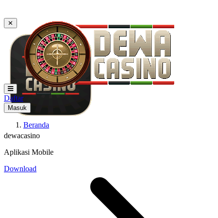
✕
Daftar
Masuk
Beranda
dewacasino
Aplikasi Mobile
Download